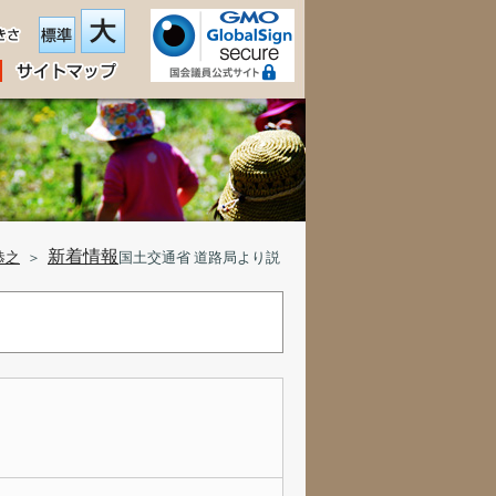
新着情報
恭之
＞
国土交通省 道路局より説