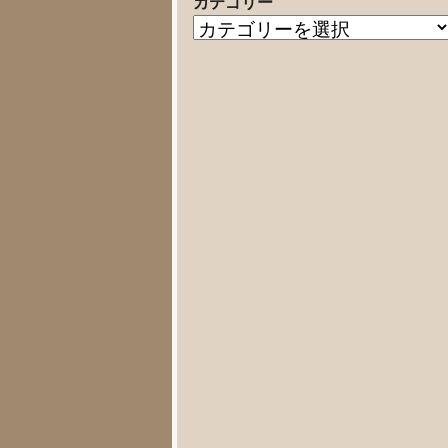
カテゴリー
の
カ
記
テ
事
ゴ
リ
ー