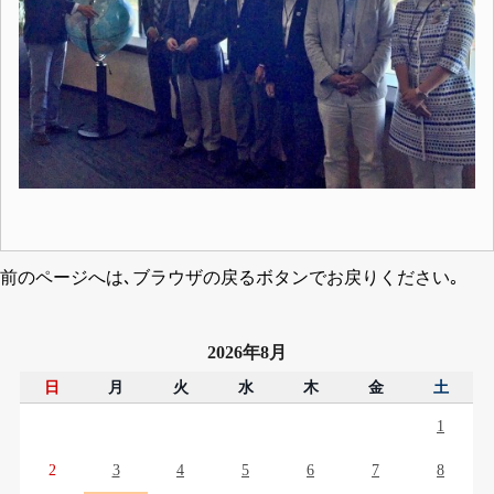
前のページへは､ブラウザの戻るボタンでお戻りください｡
2026年8月
日
月
火
水
木
金
土
1
2
3
4
5
6
7
8