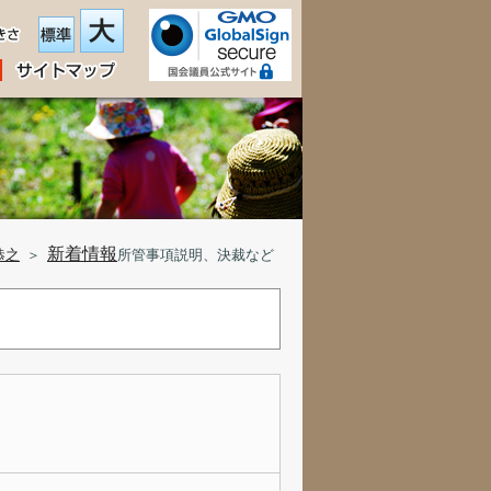
新着情報
恭之
＞
所管事項説明、決裁など