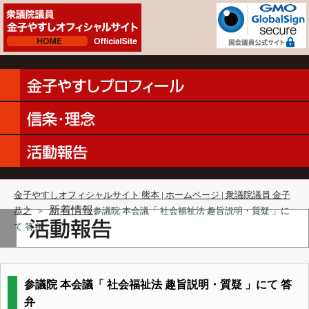
金子やすしオフィシャルサイト 熊本 | ホームページ | 衆議院議員 金子
新着情報
恭之
＞
参議院 本会議「 社会福祉法 趣旨説明・質疑 」に
て 答弁
参議院 本会議「 社会福祉法 趣旨説明・質疑 」にて 答
弁