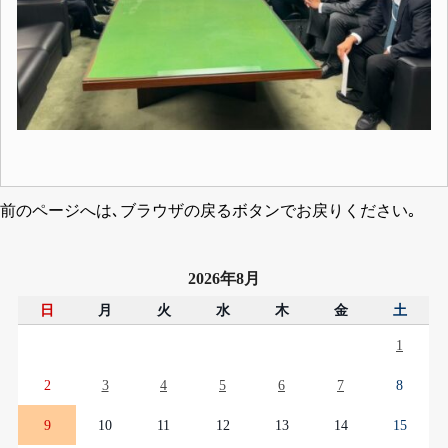
前のページへは､ブラウザの戻るボタンでお戻りください｡
2026年8月
日
月
火
水
木
金
土
1
2
3
4
5
6
7
8
9
10
11
12
13
14
15