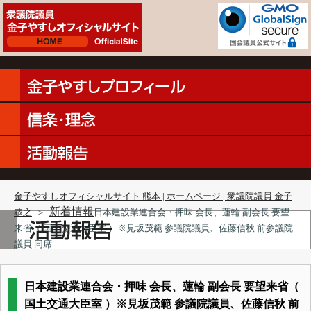
金子やすしオフィシャルサイト 熊本 | ホームページ | 衆議院議員 金子
新着情報
恭之
＞
日本建設業連合会・押味 会長、蓮輪 副会長 要望
来省（ 国土交通大臣室 ）※見坂茂範 参議院議員、佐藤信秋 前参議院
議員 同席
日本建設業連合会・押味 会長、蓮輪 副会長 要望来省（
国土交通大臣室 ）※見坂茂範 参議院議員、佐藤信秋 前