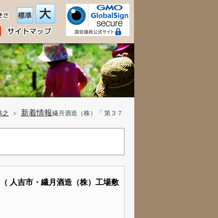
新着情報
恭之
＞
繊月酒造（株）「 第３７
典（ 人吉市・繊月酒造（株）工場敷