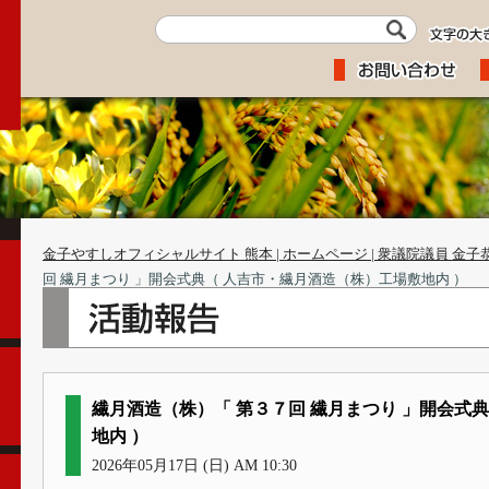
金子やすしオフィシャルサイト 熊本 | ホームページ | 衆議院議員 金子
回 繊月まつり 」開会式典（ 人吉市・繊月酒造（株）工場敷地内 ）
繊月酒造（株）「 第３７回 繊月まつり 」開会式
地内 ）
2026年05月17日 (日) AM 10:30