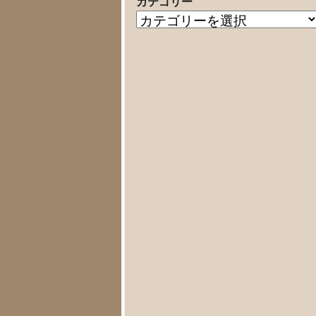
カテゴリー
の
カ
記
テ
事
ゴ
リ
ー