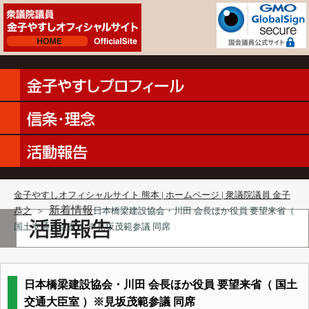
金子やすしオフィシャルサイト 熊本 | ホームページ | 衆議院議員 金子
新着情報
恭之
＞
日本橋梁建設協会・川田 会長ほか役員 要望来省（
国土交通大臣室 ）※見坂茂範参議 同席
日本橋梁建設協会・川田 会長ほか役員 要望来省（ 国土
交通大臣室 ）※見坂茂範参議 同席