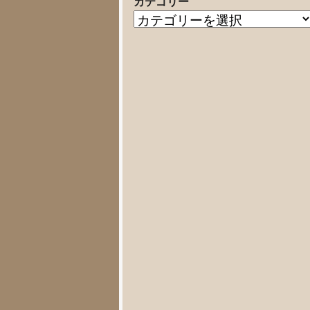
カテゴリー
の
カ
記
テ
事
ゴ
リ
ー