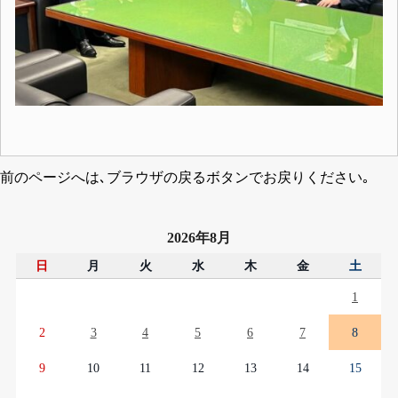
前のページへは､ブラウザの戻るボタンでお戻りください｡
2026年8月
日
月
火
水
木
金
土
1
2
3
4
5
6
7
8
9
10
11
12
13
14
15