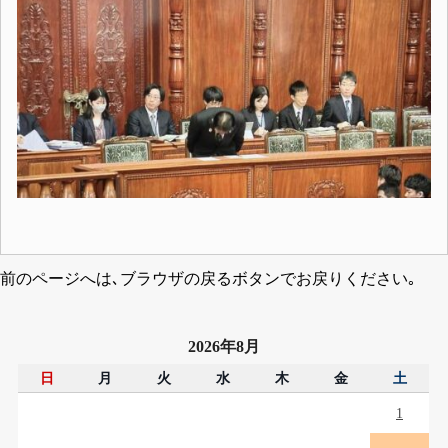
前のページへは､ブラウザの戻るボタンでお戻りください｡
2026年8月
日
月
火
水
木
金
土
1