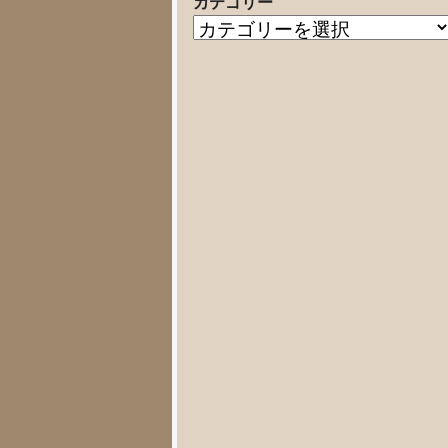
カテゴリー
の
カ
記
テ
事
ゴ
リ
ー