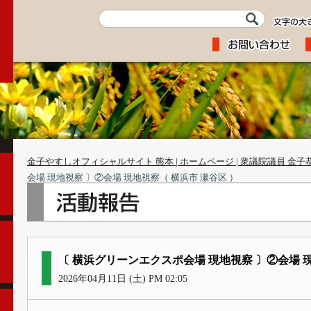
金子やすしオフィシャルサイト 熊本 | ホームページ | 衆議院議員 金子
会場 現地視察 〕②会場 現地視察（ 横浜市 瀬谷区 ）
〔 横浜グリーンエクスポ会場 現地視察 〕②会場 現
2026年04月11日 (土) PM 02:05