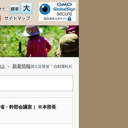
新着情報
恭之
＞
国土交通省「 自動運転社
通省・幹部会議室 ）※本部長