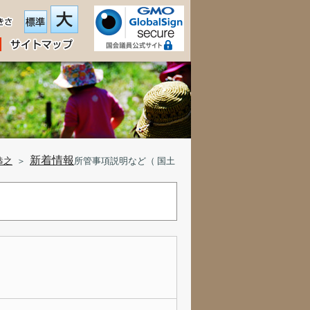
新着情報
恭之
＞
所管事項説明など（ 国土