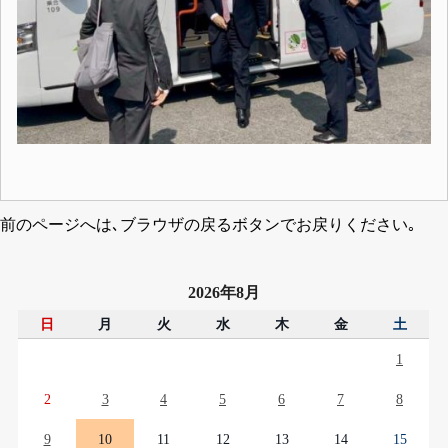
前のページへは､ブラウザの戻るボタンでお戻りください｡
2026年8月
日
月
火
水
木
金
土
1
2
3
4
5
6
7
8
9
10
11
12
13
14
15