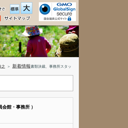
新着情報
恭之
＞
書類決裁、事務所スタッ
員会館・事務所 ）