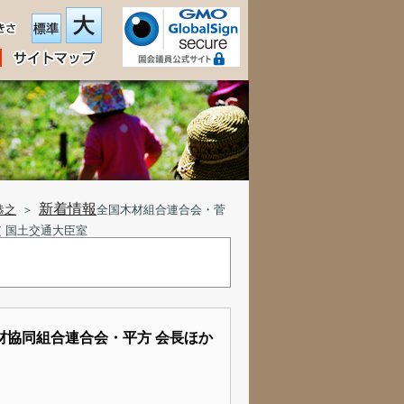
新着情報
恭之
＞
全国木材組合連合会・菅
（ 国土交通大臣室
材協同組合連合会・平方 会長ほか