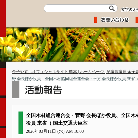
金子やすしオフィシャルサイト 熊本 | ホームページ | 衆議院議員 金子
野 会長ほか役員、全国木材協同組合連合会・平方 会長ほか役員 来省
全国木材組合連合会・菅野 会長ほか役員、全国木
役員 来省（ 国土交通大臣室
2026年03月11日 (水) AM 10:00