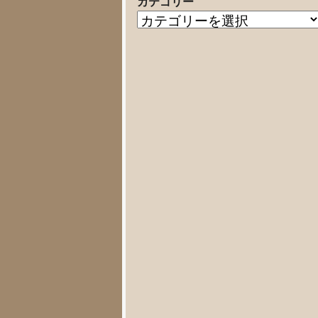
カテゴリー
の
カ
記
テ
事
ゴ
リ
ー