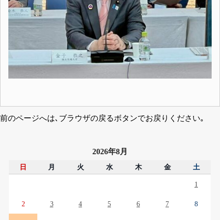
前のページへは､ブラウザの戻るボタンでお戻りください｡
2026年8月
日
月
火
水
木
金
土
1
2
3
4
5
6
7
8