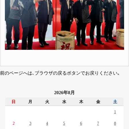
前のページへは､ブラウザの戻るボタンでお戻りください｡
2026年8月
日
月
火
水
木
金
土
1
2
3
4
5
6
7
8