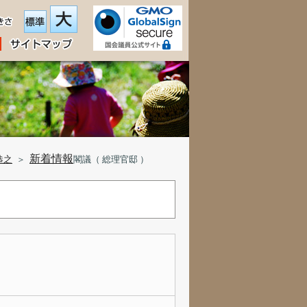
新着情報
恭之
＞
閣議（ 総理官邸 ）