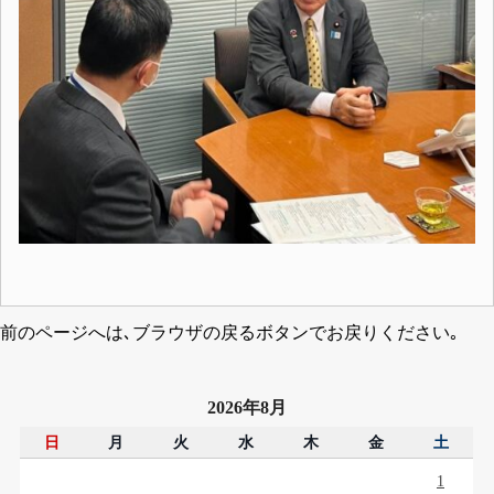
前のページへは､ブラウザの戻るボタンでお戻りください｡
2026年8月
日
月
火
水
木
金
土
1