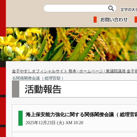
金子やすしオフィシャルサイト 熊本 | ホームページ | 衆議院議員 金子
る関係閣僚会議（ 総理官邸 ）
海上保安能力強化に関する関係閣僚会議（ 総理官邸
2025年12月23日 (火) AM 10:20