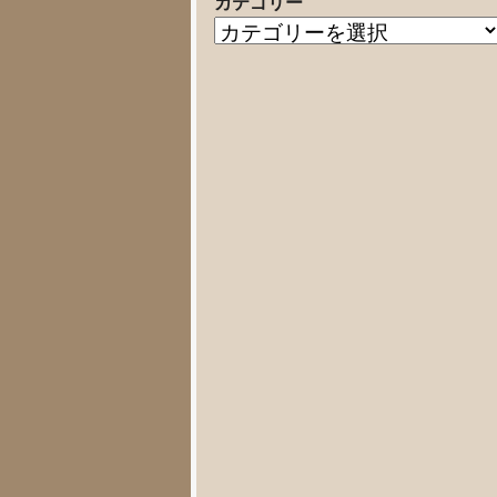
カテゴリー
の
カ
記
テ
事
ゴ
リ
ー