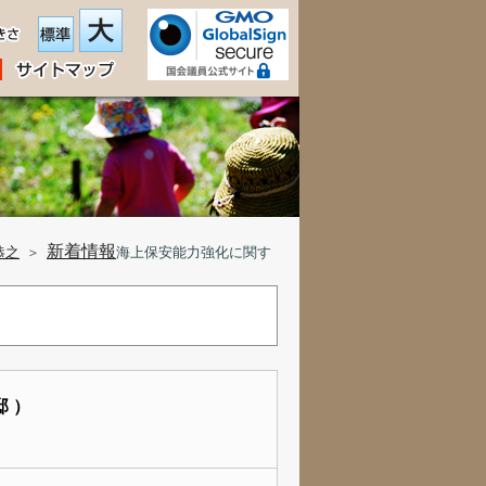
新着情報
恭之
＞
海上保安能力強化に関す
 ）