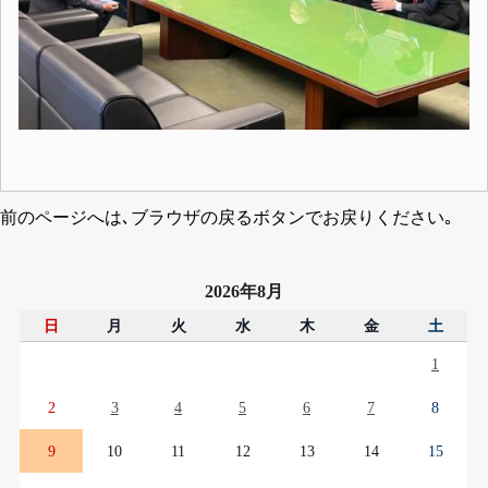
前のページへは､ブラウザの戻るボタンでお戻りください｡
2026年8月
日
月
火
水
木
金
土
1
2
3
4
5
6
7
8
9
10
11
12
13
14
15