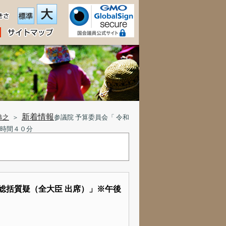
新着情報
恭之
＞
参議院 予算委員会「 令和
２時間４０分
総括質疑（全大臣 出席）」※午後