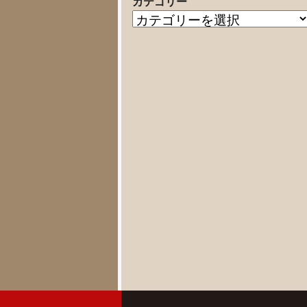
カテゴリー
の
カ
記
テ
事
ゴ
リ
ー