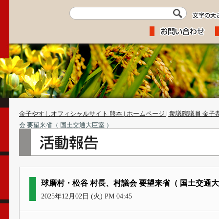
金子やすしオフィシャルサイト 熊本 | ホームページ | 衆議院議員 金子
会 要望来省（ 国土交通大臣室 ）
球磨村・松谷 村長、村議会 要望来省（ 国土交通大
2025年12月02日 (火) PM 04:45