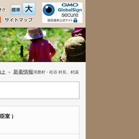
新着情報
恭之
＞
球磨村・松谷 村長、村議
臣室 ）