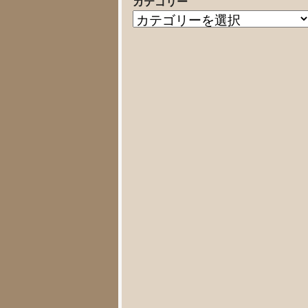
カテゴリー
の
カ
記
テ
事
ゴ
リ
ー