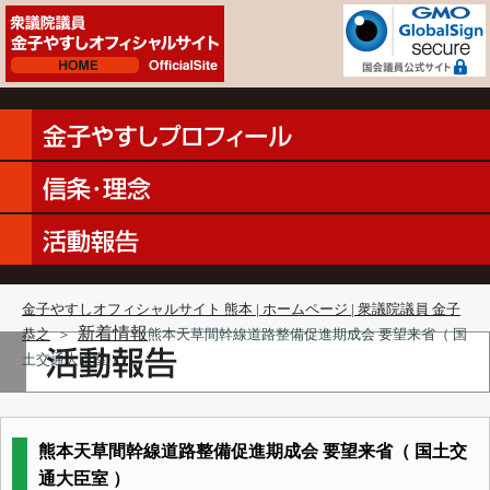
金子やすしオフィシャルサイト 熊本 | ホームページ | 衆議院議員 金子
新着情報
恭之
＞
熊本天草間幹線道路整備促進期成会 要望来省（ 国
土交通大臣室 ）
熊本天草間幹線道路整備促進期成会 要望来省（ 国土交
通大臣室 ）