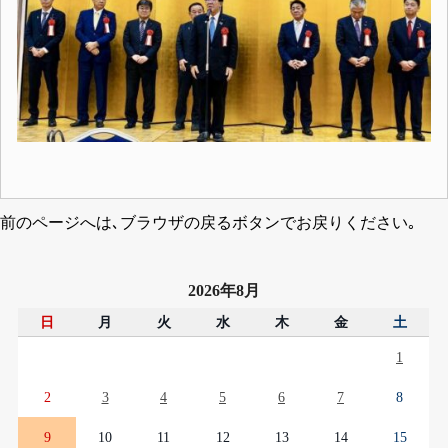
前のページへは､ブラウザの戻るボタンでお戻りください｡
2026年8月
日
月
火
水
木
金
土
1
2
3
4
5
6
7
8
9
10
11
12
13
14
15