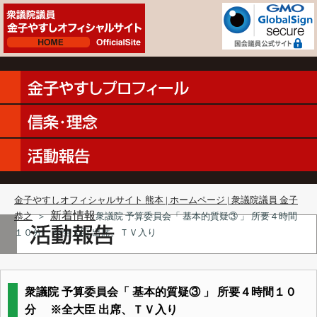
金子やすしオフィシャルサイト 熊本 | ホームページ | 衆議院議員 金子
新着情報
恭之
＞
衆議院 予算委員会「 基本的質疑③ 」 所要４時間
１０分 ※全大臣 出席、ＴＶ入り
衆議院 予算委員会「 基本的質疑③ 」 所要４時間１０
分 ※全大臣 出席、ＴＶ入り