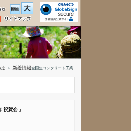
新着情報
恭之
＞
全国生コンクリート工業
 祝賀会 」