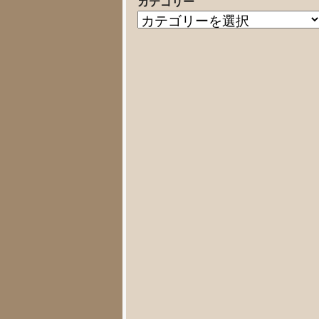
カテゴリー
の
カ
記
テ
事
ゴ
リ
ー