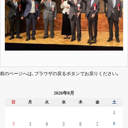
前のページへは､ブラウザの戻るボタンでお戻りください｡
2026年8月
日
月
火
水
木
金
土
1
2
3
4
5
6
7
8