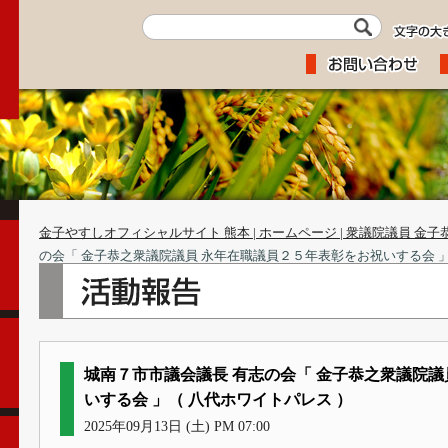
金子やすしオフィシャルサイト 熊本 | ホームページ | 衆議院議員 金子
の会「 金子恭之衆議院議員 永年在職議員２５年表彰をお祝いする会 」
城南７市市議会議長 有志の会「 金子恭之衆議院議
いする会 」（ 八代ホワイトパレス ）
2025年09月13日 (土) PM 07:00