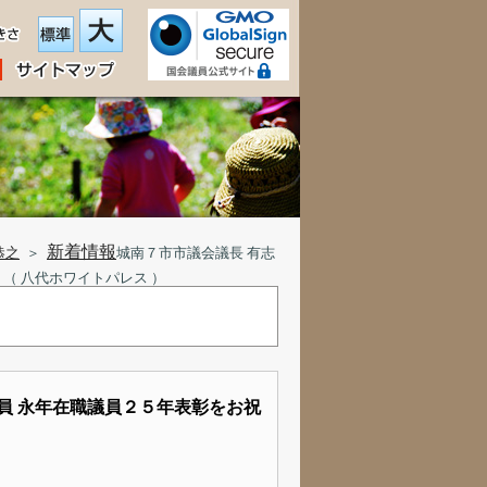
新着情報
恭之
＞
城南７市市議会議長 有志
（ 八代ホワイトパレス ）
員 永年在職議員２５年表彰をお祝