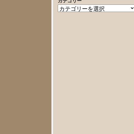
カテゴリー
の
カ
記
テ
事
ゴ
リ
ー