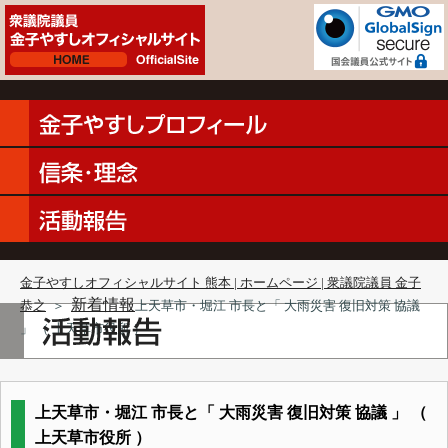
金子やすしオフィシャルサイト 熊本 | ホームページ | 衆議院議員 金子
新着情報
恭之
＞
上天草市・堀江 市長と「 大雨災害 復旧対策 協議
」 （ 上天草市役所 ）
上天草市・堀江 市長と「 大雨災害 復旧対策 協議 」 （
上天草市役所 ）