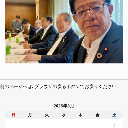
前のページへは､ブラウザの戻るボタンでお戻りください｡
2026年8月
日
月
火
水
木
金
土
1