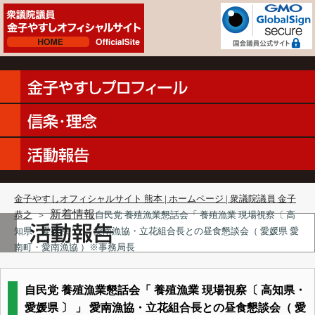
金子やすしオフィシャルサイト 熊本 | ホームページ | 衆議院議員 金子
新着情報
恭之
＞
自民党 養殖漁業懇話会「 養殖漁業 現場視察〔 高
知県・愛媛県 〕 」 愛南漁協・立花組合長との昼食懇談会（ 愛媛県 愛
南町・愛南漁協 ）※事務局長
自民党 養殖漁業懇話会「 養殖漁業 現場視察〔 高知県・
愛媛県 〕 」 愛南漁協・立花組合長との昼食懇談会（ 愛