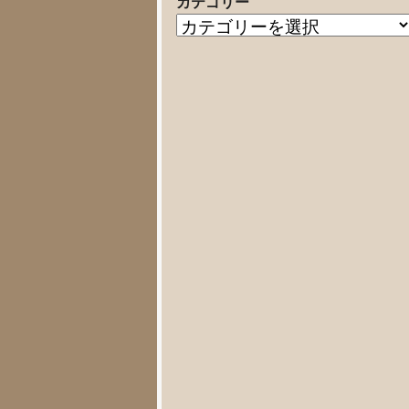
カテゴリー
の
カ
記
テ
事
ゴ
リ
ー