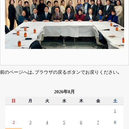
前のページへは､ブラウザの戻るボタンでお戻りください｡
2026年8月
日
月
火
水
木
金
土
1
2
3
4
5
6
7
8