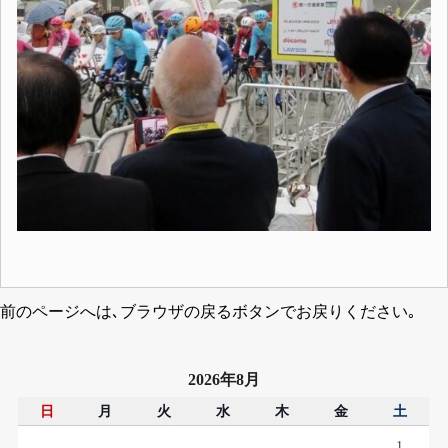
前のページへは､ブラウザの戻るボタンでお戻りください｡
2026年8月
日
月
火
水
木
金
土
1