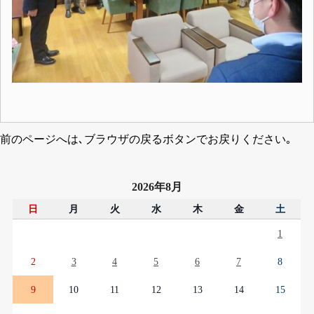
前のページへは､ブラウザの戻るボタンでお戻りください｡
2026年8月
日
月
火
水
木
金
土
1
2
3
4
5
6
7
8
9
10
11
12
13
14
15