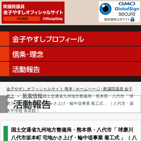
金子やすしオフィシャルサイト 熊本 | ホームページ | 衆議院議員 金子
新着情報
恭之
＞
国土交通省九州地方整備局・熊本県・八代市「 球
磨川 八代市坂本町 宅地かさ上げ・輪中堤事業 着工式 」（ 八代市・坂
本中学校 体育館 ）
国土交通省九州地方整備局・熊本県・八代市「 球磨川
八代市坂本町 宅地かさ上げ・輪中堤事業 着工式 」（ 八