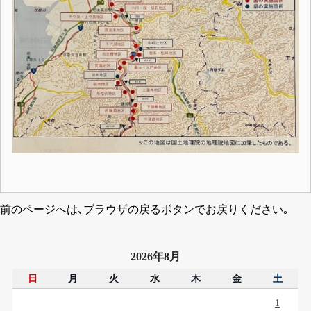
前のページへは､ブラウザの戻るボタンでお戻りください｡
2026年8月
日
月
火
水
木
金
土
1