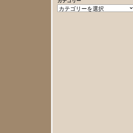
カテゴリー
の
カ
記
テ
事
ゴ
リ
ー