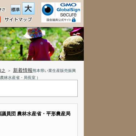
新着情報
恭之
＞
熊本県い業生産販売振興
農林水産省・局長室 ）
議員団 農林水産省・平形農産局