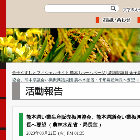
金子やすしオフィシャルサイト 熊本 | ホームページ | 衆議院議員 金子
協会、熊本県議会い業振興議員団 農林水産省・平形農産局長へ要望（ 
熊本県い業生産販売振興協会、熊本県議会い業振興
長へ要望（ 農林水産省・局長室 ）
2023年08月22日 (火) PM 01:35