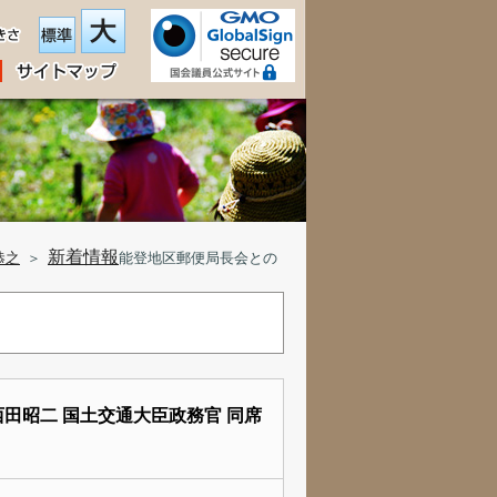
新着情報
恭之
＞
能登地区郵便局長会との
田昭二 国土交通大臣政務官 同席