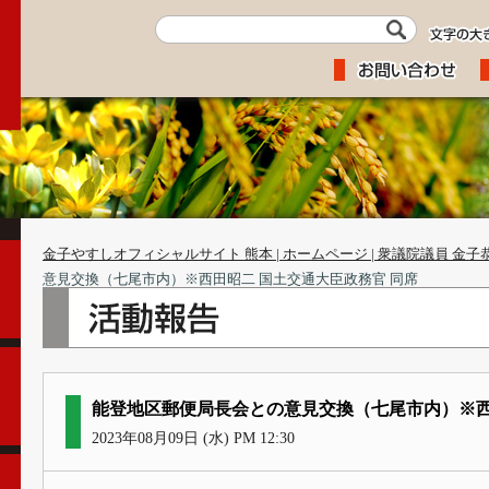
金子やすしオフィシャルサイト 熊本 | ホームページ | 衆議院議員 金子
意見交換（七尾市内）※西田昭二 国土交通大臣政務官 同席
能登地区郵便局長会との意見交換（七尾市内）※西
2023年08月09日 (水) PM 12:30