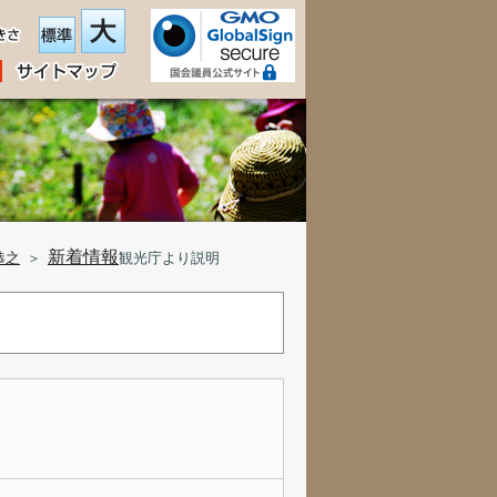
新着情報
恭之
＞
観光庁より説明