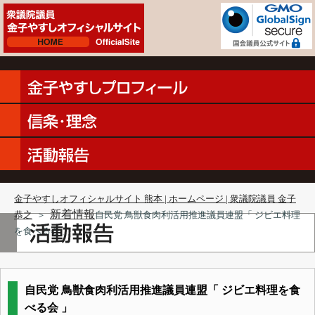
金子やすしオフィシャルサイト 熊本 | ホームページ | 衆議院議員 金子
新着情報
恭之
＞
自民党 鳥獣食肉利活用推進議員連盟「 ジビエ料理
を食べる会 」
自民党 鳥獣食肉利活用推進議員連盟「 ジビエ料理を食
べる会 」