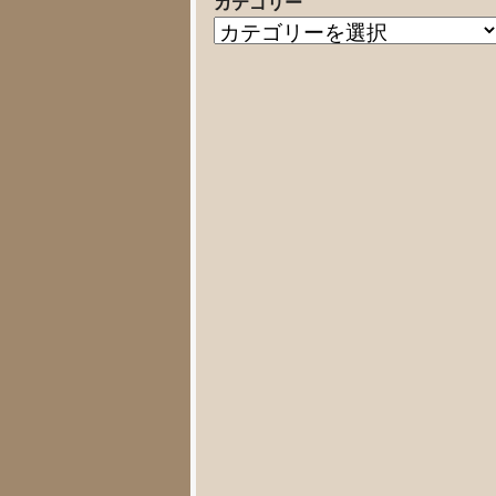
カテゴリー
の
カ
記
テ
事
ゴ
リ
ー