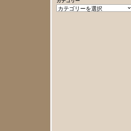
カテゴリー
の
カ
記
テ
事
ゴ
リ
ー