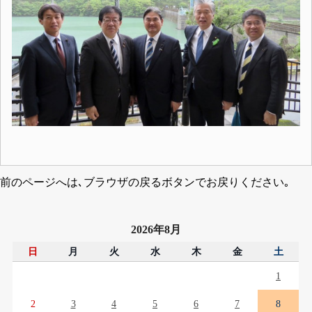
前のページへは､ブラウザの戻るボタンでお戻りください｡
2026年8月
日
月
火
水
木
金
土
1
2
3
4
5
6
7
8