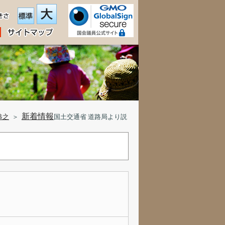
新着情報
恭之
＞
国土交通省 道路局より説