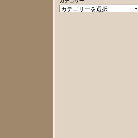
カテゴリー
の
カ
記
テ
事
ゴ
リ
ー