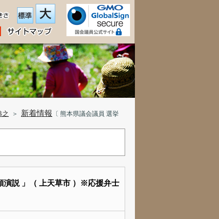
新着情報
恭之
＞
〔 熊本県議会議員 選挙
頭演説 」（ 上天草市 ）※応援弁士