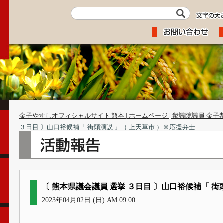
金子やすしオフィシャルサイト 熊本 | ホームページ | 衆議院議員 金子
３日目 〕山口裕候補「 街頭演説 」（ 上天草市 ）※応援弁士
〔 熊本県議会議員 選挙 ３日目 〕山口裕候補「 街
2023年04月02日 (日) AM 09:00