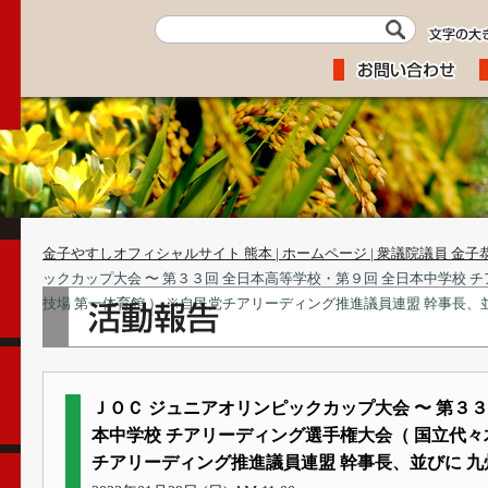
金子やすしオフィシャルサイト 熊本 | ホームページ | 衆議院議員 金子
ックカップ大会 〜 第３３回 全日本高等学校・第９回 全日本中学校 
技場 第一体育館 ） ※自民党チアリーディング推進議員連盟 幹事長、
ＪＯＣ ジュニアオリンピックカップ大会 〜 第３３
本中学校 チアリーディング選手権大会（ 国立代々木
チアリーディング推進議員連盟 幹事長、並びに 九