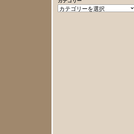
カテゴリー
の
カ
記
テ
事
ゴ
リ
ー