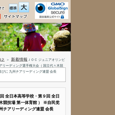
新着情報
恭之
＞
ＪＯＣ ジュニアオリンピ
チアリーディング選手権大会（ 国立代々木競
並びに 九州チアリーディング連盟 会長
回 全日本高等学校・第９回 全日
競技場 第一体育館 ） ※自民党
州チアリーディング連盟 会長