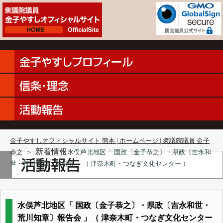
金子やすしオフィシャルサイト 熊本 | ホームページ | 衆議院議員 金子
新着情報
恭之
＞
水俣芦北地区「 国政〔金子恭之〕・県政〔吉永和
世・荒川知章〕報告会 」（ 津奈木町・つなぎ文化センター ）
水俣芦北地区「 国政〔金子恭之〕・県政〔吉永和世・
荒川知章〕報告会 」（ 津奈木町・つなぎ文化センター